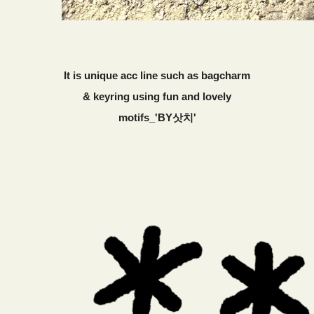
It is unique acc line such as bagcharm
& keyring using fun and lovely
motifs_'BY삿치'