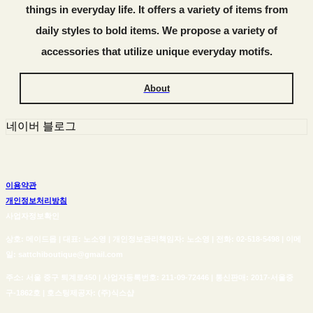
things in everyday life. It offers a variety of items from
daily styles to bold items. We propose a variety of
accessories that utilize unique everyday motifs.
About
네이버 블로그
이용약관
개인정보처리방침
사업자정보확인
상호: 메이드몹 | 대표: 노소영 | 개인정보관리책임자: 노소영 | 전화: 02-518-5498 | 이메
일: sattchiboutique@gmail.com
주소: 서울 중구 퇴계로450 | 사업자등록번호:
211-09-72446
| 통신판매:
2017-서울중
구-1862호
| 호스팅제공자: (주)식스샵