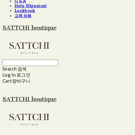
Q & A
Help (Shipping)
Lookbook
고객 리뷰
SATTCHI boutique
Search
검색
Log In
로그인
Cart
장바구니
SATTCHI boutique