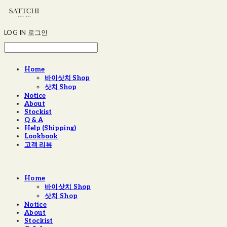
LOG IN
로그인
Home
바이삿치 Shop
삿치 Shop
Notice
About
Stockist
Q & A
Help (Shipping)
Lookbook
고객 리뷰
Home
바이삿치 Shop
삿치 Shop
Notice
About
Stockist