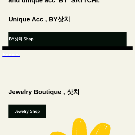
and unique acc 'BY_SATTCHI.'
Unique Acc , BY삿치
BY삿치 Shop
Review
Jewelry Boutique , 삿치
Jewelry Shop