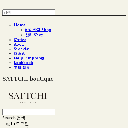
Home
바이삿치 Shop
삿치 Shop
Notice
About
Stockist
Q & A
Help (Shipping)
Lookbook
고객 리뷰
SATTCHI boutique
Search
검색
Log In
로그인