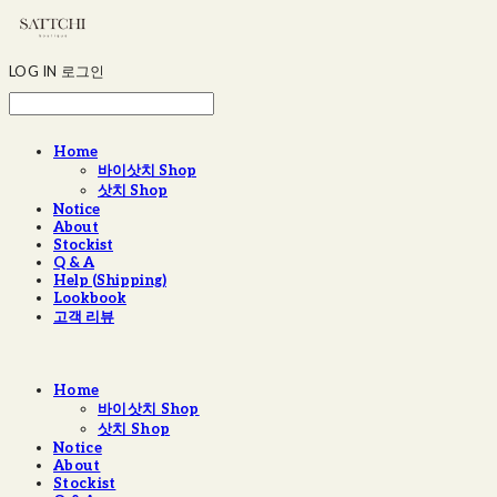
LOG IN
로그인
Home
바이삿치 Shop
삿치 Shop
Notice
About
Stockist
Q & A
Help (Shipping)
Lookbook
고객 리뷰
Home
바이삿치 Shop
삿치 Shop
Notice
About
Stockist