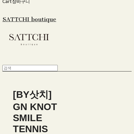
Cart
장바구니
SATTCHI boutique
[BY삿치]
GN KNOT
SMILE
TENNIS