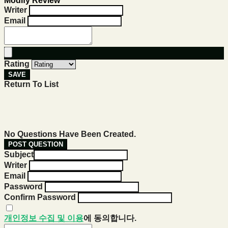
Modify Review
Writer
Email
Rating
SAVE
Return To List
No Questions Have Been Created.
POST QUESTION
Subject
Writer
Email
Password
Confirm Password
개인정보 수집 및 이용
에 동의합니다.