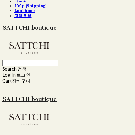
Q & A
Help (Shipping)
Lookbook
고객 리뷰
SATTCHI boutique
Search
검색
Log In
로그인
Cart
장바구니
SATTCHI boutique