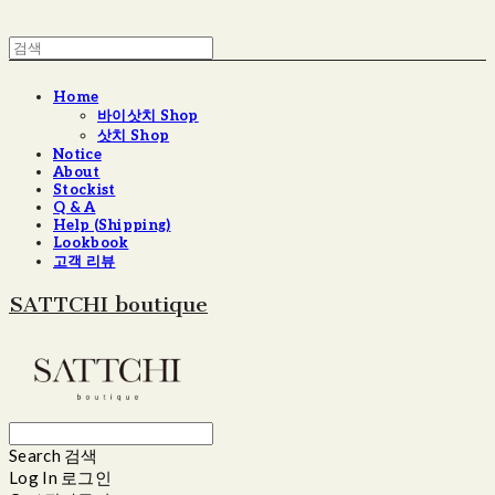
Home
바이삿치 Shop
삿치 Shop
Notice
About
Stockist
Q & A
Help (Shipping)
Lookbook
고객 리뷰
SATTCHI boutique
Search
검색
Log In
로그인